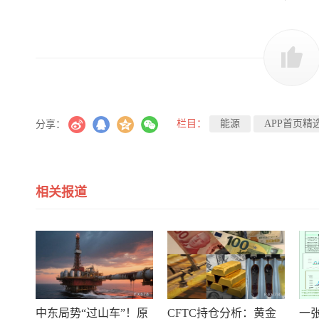
栏目：
能源
APP首页精
分享：
相关报道
中东局势“过山车”！原
CFTC持仓分析：黄金
一