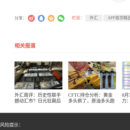
栏目：
外汇
APP首页精
分享：
相关报道
外汇周评：历史性联手
CFTC持仓分析：黄金
8
撼动汇市？日元狂飙后
多头疯了，原油多头跑
力：
回调，非农意外爆冷，
了，日元空头投降了！
银
美元刷新七周低点
十
风险提示：