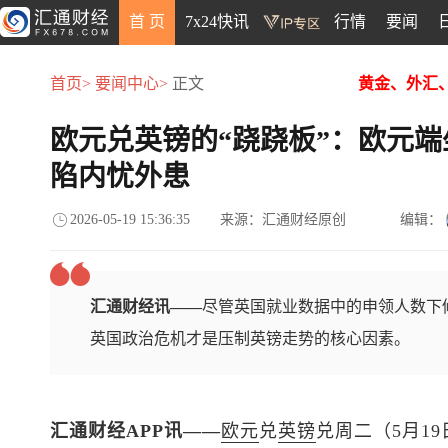
首 页
7x24快讯
行情
要闻
首页>
要闻中心>
正文
黄金、外汇
欧元兑英镑的“跷跷板”：欧元
陷内忧外患
2026-05-19 15:36:35
来源：汇通财经原创
编辑：
汇通财经讯——
尽管英国就业数据中的申领人数下
英国政治危机才是压制英镑走势的核心因素。
汇通财经APP讯——
欧元
兑
英镑
兑周二（5月1