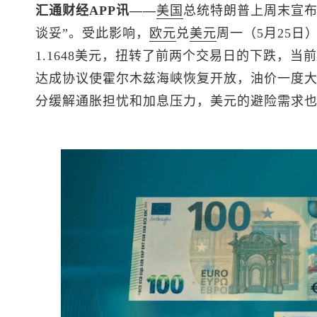
汇通财经APP讯——
美国
总统特朗普上周末宣布
谈妥”。受此影响，
欧元
兑
美元
周一（5月25日
1.1648美元，扭转了前两个交易日的下跌，当前涨
达成协议使霍尔木兹海峡恢复开放，油价一度大跌6
分缓解通胀担忧和加息压力，美元的避险需求