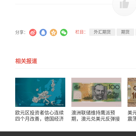
栏目：
外汇期货
期货
分享：
相关报道
欧元区投资者信心连续
澳洲联储维持鹰派预
美
四个月改善，德国经济
期，澳元兑美元反弹接
震
企稳增强欧元复苏预期
近重要压力区间，等待
走
方向选择