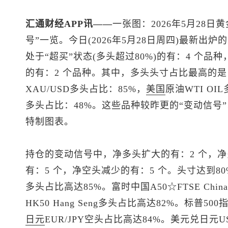
汇通财经APP讯——
一张图：2026年5月28日黄
号”一览。今日(2026年5月28日周四)最新
处于“超买”状态(多头超过80%)的有：4 个品种
的有：2 个品种。其中，多头头寸占比最高的是
XAU/USD多头占比：85%，
美国
原油WTI OI
多头占比：48%。这些品种较昨更的“变动信号
特制图表。
持仓的变动信号中，净多头扩大的有：2 个，净
有：5 个，净空头减少的有：5 个。头寸达到8
多头占比高达85%。富时中国A50☆FTSE Chin
HK50 Hang Seng多头占比高达82%。
标普500
指
日元
EUR/JPY空头占比高达84%。
美元兑日元
U