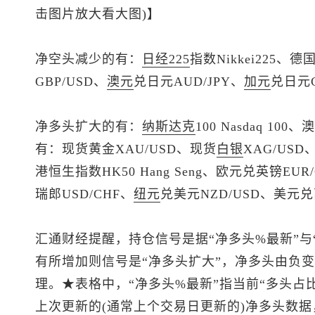
击图片放大看大图)】
净空头减少的有：
日经225
指数Nikkei225、德国
GBP/USD、
澳元
兑日元AUD/JPY、
加元
兑日元C
净多头扩大的有：
纳斯达克
100 Nasdaq 100、
澳
有：
现货黄金
XAU/USD、
现货
白银
XAG/USD
港
恒生指数
HK50 Hang Seng、欧元兑英镑EU
瑞郎
USD/CHF、
纽元
兑美元
NZD/USD、
美元兑
汇通财经提醒，持仓信号是据“净多头%最新”与
有所增加则信号是“净多头扩大”，净多头由负变
理。★表格中，“净多头%最新”指当前“多头占
上次更新的(通常上个交易日更新的)净多头数据