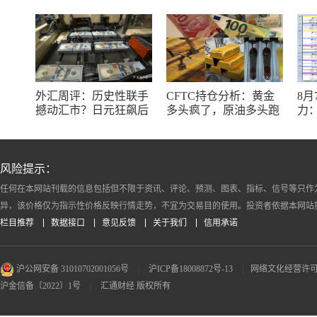
外汇周评：历史性联手
CFTC持仓分析：黄金
8
撼动汇市？日元狂飙后
多头疯了，原油多头跑
力：
回调，非农意外爆冷，
了，日元空头投降了！
银
美元刷新七周低点
十
风险提示：
任何在本网站刊载的信息包括但不限于资讯、评论、预测、图表、指标、信号等只作
异，该价格仅为指示性价格反映行情走势，不宜为交易目的使用。投资者依据本网站
栏目推荐
数据接口
意见反馈
关于我们
信用承诺
沪公网安备 31010702001056号
|
沪ICP备18008872号-13
|
网络文化经营许可证 沪
沪金信备〔2022〕1号
|
汇通财经 版权所有