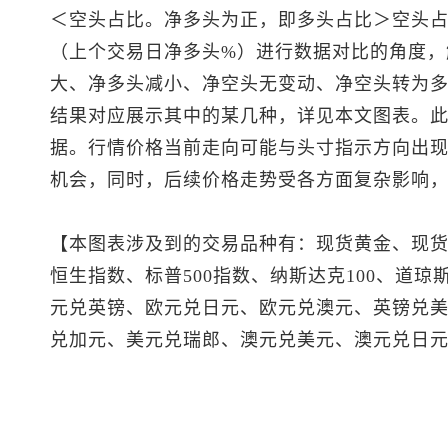
＜空头占比。净多头为正，即多头占比＞空头占
（上个交易日净多头%）进行数据对比的角度，
大、净多头减小、净空头无变动、净空头转为多
结果对应展示其中的某几种，详见本文图表。
据。行情价格当前走向可能与头寸指示方向出
机会，同时，后续价格走势受各方面复杂影响
【本图表涉及到的交易品种有：
现货黄金
、
现
恒生指数
、
标普500
指数、纳斯达克100、道琼斯
元兑英镑、欧元兑日元、欧元兑澳元、
英镑兑
兑加元
、
美元兑瑞郎
、
澳元兑美元
、澳元兑日