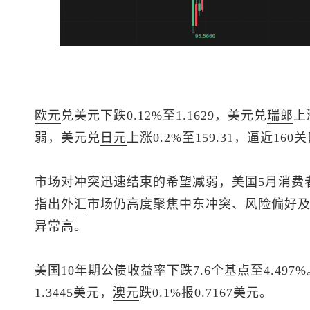
欧元
兑美元
下跌0.12%至1.1629，
美元兑
瑞郎
上
弱，
美元兑
日元
上涨0.2%至159.31，逼近1
市场对冲突迅速结束的希望减弱，美国5月消费
指出
外汇
市场仍高度聚焦中东冲突、风险偏好
异常高。
美国10年期公债收益率下跌7.6个基点至4.49
1.3445美元，
澳元
跌0.1%报0.7167美元。