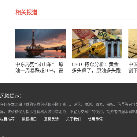
相关报道
中东局势“过山车”！原
CFTC持仓分析：黄金
中
油一周暴跌超10%，霍
多头疯了，原油多头跑
创下
尔木兹海峡谈判成最大
了，日元空头投降了！
度
变数
风险提示：
任何在本网站刊载的信息包括但不限于资讯、评论、预测、图表、指标、信号等只作
异，该价格仅为指示性价格反映行情走势，不宜为交易目的使用。投资者依据本网站
栏目推荐
数据接口
意见反馈
关于我们
信用承诺