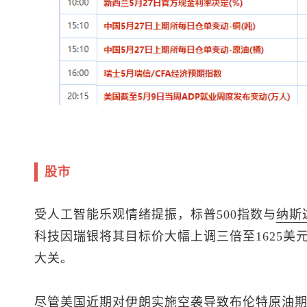
股市
受人工智能乐观情绪提振，
标普500
指数与
纳斯
科技因瑞银将其目标价大幅上调三倍至1625美
大关。
尽管
美国
近期对伊朗实施空袭导致
布伦特
原油