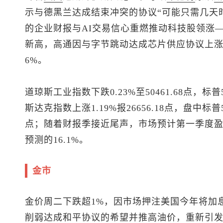
示与德黑兰达成结束冲突的协议“可能只需几天
的企业财报与AI交易信心重燃推动科技股领涨—
新高，高通因与字节跳动达成芯片供应协议上涨近4.5%，
6%。
道琼斯工业
指数下跌0.23%至50461.68点，
标普5
斯达克指数上涨1.19%报26656.18点，盘中
标普5
点；随着财报季接近尾声，市场预计第一季度盈
预测的16.1%。
金市
金价周二下跌超1%，因市场押注美国今年将加
削弱达成和平协议的希望并推高油价，重新引