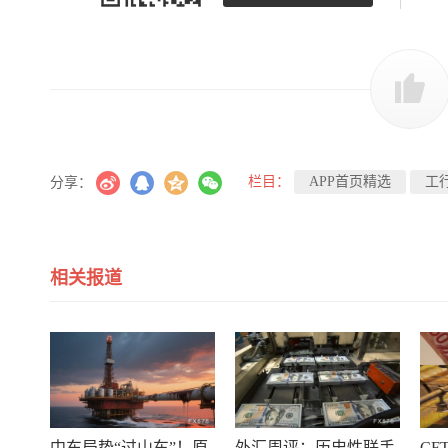
栏目：
APP首页精选
工
分享：
相关报道
中东局势“过山车”！原
外汇周评：历史性联手
CF