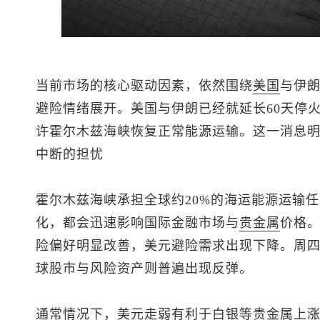
当前市场的核心驱动因素，依然围绕
美国
与伊
避险情绪展开。美国与伊朗已经就延长60天停
许霍尔木兹海峡恢复正常能源运输。这一消息
中断的担忧
霍尔木兹海峡承担全球约20%的海运能源运输
化，都会迅速影响国际金融市场与
贵金属
价格
险偏好明显改善，美元避险需求出现下降。周
球股市与风险资产则普遍出现反弹。
通常情况下，美元走弱有利于白银等贵金属上