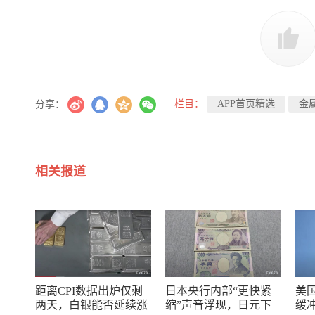
栏目：
APP首页精选
金
分享：
相关报道
距离CPI数据出炉仅剩
日本央行内部“更快紧
美
两天，白银能否延续涨
缩”声音浮现，日元下
缓