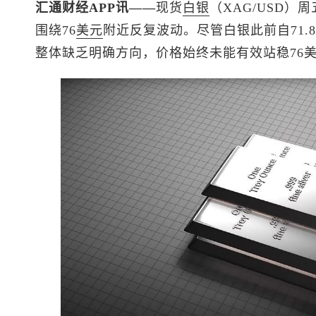
汇通财经APP讯——
现货
白银
（XAG/USD
围绕76
美元
附近反复波动。尽管白银此前自71.
整体缺乏明确方向，价格始终未能有效站稳76