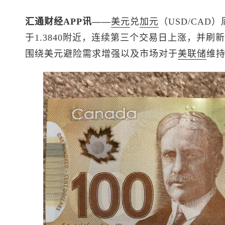
汇通财经APP讯——
美元
兑
加元
（USD/CA
于1.3840附近，连续第三个交易日上涨，并
围绕美元避险需求增强以及市场对于
美联储
维