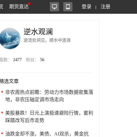
院
期货直达
登录
注册
逆水观澜
逆流处洞见，顺水中逐浪
篇数：
2477
粉丝：
56
精选文章
非农周热点前瞻：劳动力市场数据密集落
地，非农压轴定调市场走向
美股暴跌！日元上演极速避险行情，套利
踩踏改写后市走势
油跌金却不涨，美债、AI双杀，黄金抗