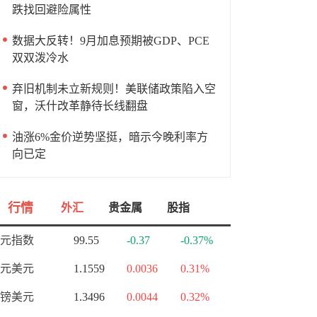
跌找回避险属性
数据大反转！9月加息预期被GDP、PCE
双双泼冷水
弃旧机制未立新规则！美联储政策陷入空
窗，沃什改革静待长线翻盘
油涨6%金价逆势坚挺，暗示今晚利率方
向已定
行情
外汇
贵金属
股指
元指数
99.55
-0.37
-0.37%
元美元
1.1559
0.0036
0.31%
镑美元
1.3496
0.0044
0.32%