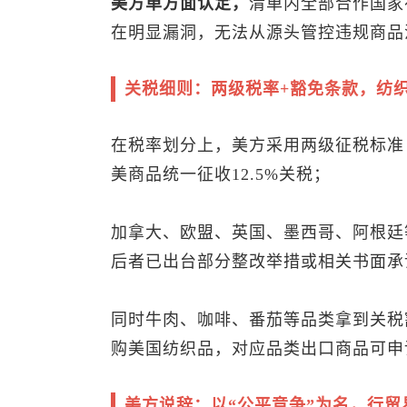
美方单方面认定，
清单内全部合作国家
在明显漏洞，无法从源头管控违规商品
关税细则：两级税率+豁免条款，纺织
在税率划分上，美方采用两级征税标准
美商品统一征收12.5%关税；
加拿大、欧盟、英国、墨西哥、阿根廷等
后者已出台部分整改举措或相关书面承
同时牛肉、咖啡、番茄等品类拿到关税
购美国纺织品，对应品类出口商品可申
美方说辞：以“公平竞争”为名，行贸