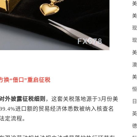
美
美
现
现
美
澳
美
方换“借口”重启征税
恒
对外披露征税细则
，这套关税落地源于3月份美
日
99.4%进口额的贸易经济体悉数被纳入核查名
英
法定流程。
德