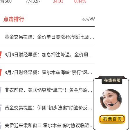
普500
7743.97
34.01
0.44%
点击排行
48小时
黄金交易提醒：金价单日暴涨4%创近七周新高，加息预期降温叠加霍尔木兹“暂停信号”，牛市重启了？
8月6日财经早餐：加息押注降温，金价飙升至近两个月高位，地缘缓和预期，美油75关口拉锯
8月7日财经早餐：霍尔木兹海峡“禁行”风波再起，油价急涨金价承压，非农夜市场博弈加剧
非农前夜，美联储突放“鹰言”！黄金与原油为何联手反攻？
黄金交易提醒：伊朗“初步法案”助油价反弹逾3%，金价小幅承压，非农重磅来袭！
美伊迎来缓和窗口 霍尔木兹临时协议临近落地