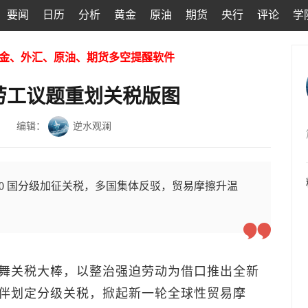
要闻
日历
分析
黄金
原油
期货
央行
评论
学
金、外汇、原油、期货多空提醒软件
劳工议题重划关税版图
编辑：
逆水观澜
60 国分级加征关税，多国集体反驳，贸易摩擦升温
。
舞关税大棒，以整治强迫劳动为借口推出全新
伴划定分级关税，掀起新一轮全球性贸易摩