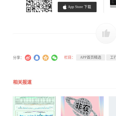
App Store 下载
栏目：
APP首页精选
工
分享：
相关报道