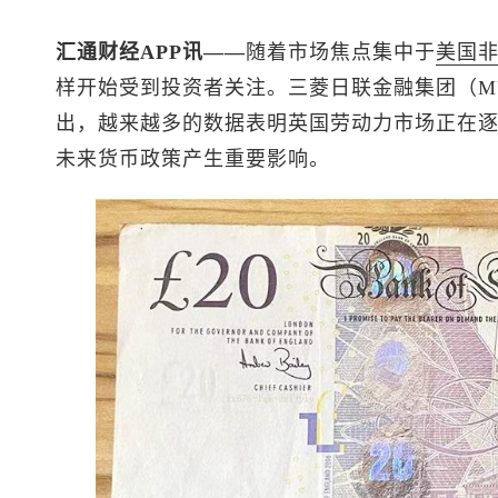
汇通财经APP讯——
随着市场焦点集中于
美国
样开始受到投资者关注。三菱日联金融集团（M
出，越来越多的数据表明英国劳动力市场正在
未来货币政策产生重要影响。