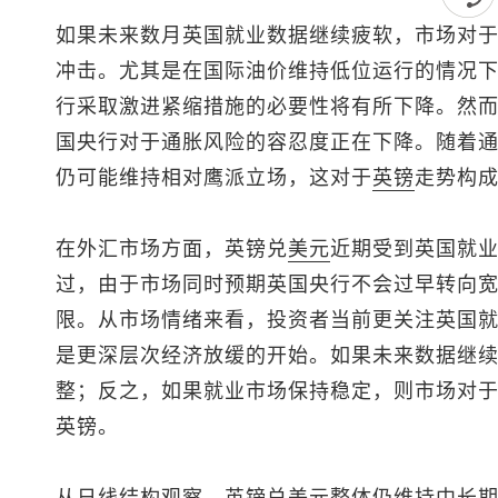
如果未来数月英国就业数据继续疲软，市场对
冲击。尤其是在国际油价维持低位运行的情况
行采取激进紧缩措施的必要性将有所下降。然
国央行对于通胀风险的容忍度正在下降。随着
仍可能维持相对鹰派立场，这对于
英镑
走势构
在外汇市场方面，
英镑兑
美元
近期受到英国就
过，由于市场同时预期英国央行不会过早转向
限。从市场情绪来看，投资者当前更关注英国
是更深层次经济放缓的开始。如果未来数据继
整；反之，如果就业市场保持稳定，则市场对
英镑。
从日线结构观察，
英镑兑美元
整体仍维持中长