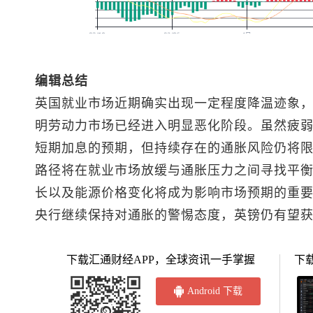
编辑总结
英国就业市场近期确实出现一定程度降温迹象
明劳动力市场已经进入明显恶化阶段。虽然疲
短期加息的预期，但持续存在的通胀风险仍将限
路径将在就业市场放缓与通胀压力之间寻找平
长以及能源价格变化将成为影响市场预期的重
央行继续保持对通胀的警惕态度，英镑仍有望
下载汇通财经APP，全球资讯一手掌握
下
Android 下载