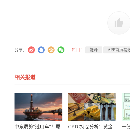
栏目：
能源
APP首页精
分享：
相关报道
中东局势“过山车”！原
CFTC持仓分析：黄金
一