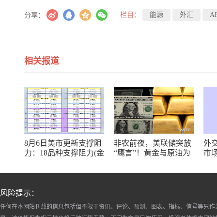
栏目：
能源
外汇
A
分享：
相关报道
8月6日美市更新支撑阻
非农前夜，美联储突放
外
力：18品种支撑阻力(金
“鹰言”！黄金与原油为
市
银铂钯原油天然气铜及
何联手反攻？
十大货币对)
风险提示：
任何在本网站刊载的信息包括但不限于资讯、评论、预测、图表、指标、信号等只作