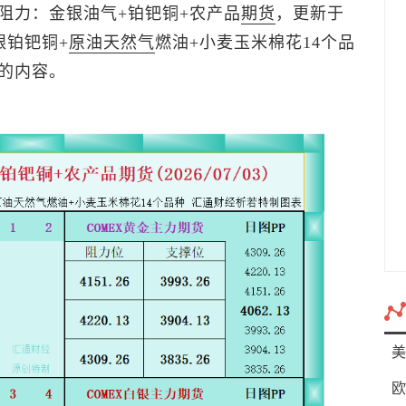
阻力：金银油气+铂钯铜+农产品
期货
，更新于
金银铂钯铜+
原油
天然气
燃油+小麦玉米棉花14个品
的内容。
美
欧