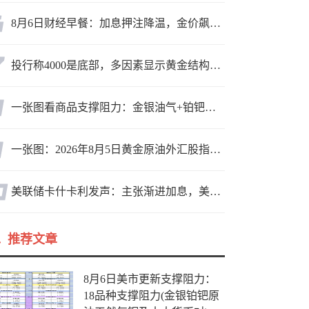
8月6日财经早餐：加息押注降温，金价飙升至近两个月高位，地缘缓和预期，美油75关口拉锯
投行称4000是底部，多因素显示黄金结构性机会显现
一张图看商品支撑阻力：金银油气+铂钯铜农产品期货(2026年8月5日)
一张图：2026年8月5日黄金原油外汇股指“枢纽点+多空持仓信号”一览
美联储卡什卡利发声：主张渐进加息，美联储内部政策分歧
推荐文章
8月6日美市更新支撑阻力：
18品种支撑阻力(金银铂钯原