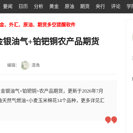
要闻
日历
分析
黄金
原油
期货
央行
评论
学
金、外汇、原油、期货多空提醒软件
金银油气+铂钯铜农产品期货
编辑：
清逸
银油气+铂钯铜+农产品期货，更新于2026年7月
原油天然气燃油+小麦玉米棉花14个品种，更多详见汇