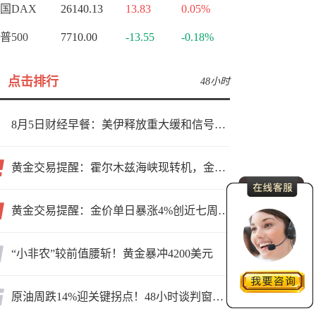
国DAX
26140.13
13.83
0.05%
普500
7710.00
-13.55
-0.18%
点击排行
48小时
8月5日财经早餐：美伊释放重大缓和信号，现货黄金高位持稳，美油重挫超6%
黄金交易提醒：霍尔木兹海峡现转机，金价小幅反弹，能否借就业数据再上新台阶？
黄金交易提醒：金价单日暴涨4%创近七周新高，加息预期降温叠加霍尔木兹“暂停信号”，牛市重启了？
“小非农”较前值腰斩！黄金暴冲4200美元
原油周跌14%迎关键拐点！48小时谈判窗口，暗藏行情变数