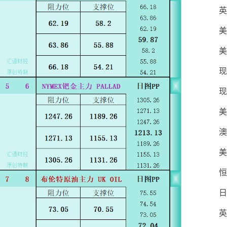
英
美
美
现
现
美
澳
美
恒
日
英