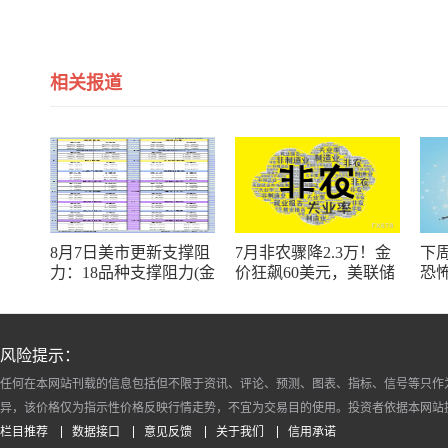
相关报道
8月7日美市更新支撑阻
7月非农骤降2.3万！金
下周
力：18品种支撑阻力(金
价狂飙60美元，美联储
恐
银铂钯原油天然气铜及
9月加息预期瞬间崩塌
十大货币对)
风险提示：
任何在本网站刊载的信息包括但不限于资讯、评论、预测、图表、指标、信号等只作
异，该价格仅为指示性价格反映行情走势，不宜为交易目的使用。投资者依据本网站
栏目推荐
数据接口
意见反馈
关于我们
信用承诺