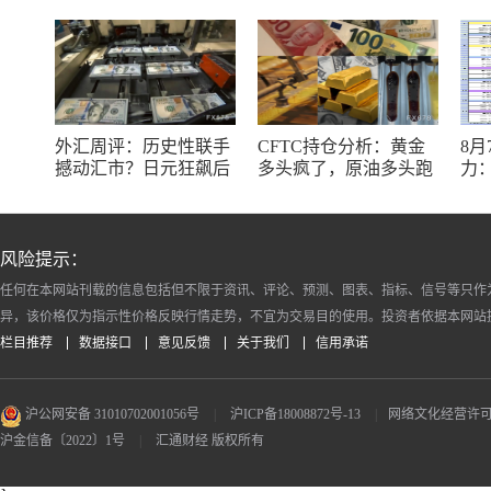
外汇周评：历史性联手
CFTC持仓分析：黄金
8
撼动汇市？日元狂飙后
多头疯了，原油多头跑
力：
回调，非农意外爆冷，
了，日元空头投降了！
银
美元刷新七周低点
十
风险提示：
任何在本网站刊载的信息包括但不限于资讯、评论、预测、图表、指标、信号等只作
异，该价格仅为指示性价格反映行情走势，不宜为交易目的使用。投资者依据本网站
栏目推荐
数据接口
意见反馈
关于我们
信用承诺
沪公网安备 31010702001056号
|
沪ICP备18008872号-13
|
网络文化经营许可证 沪
沪金信备〔2022〕1号
|
汇通财经 版权所有