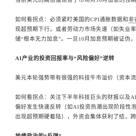
当前美元的高估值饱含了市场对10月加息的预
如何看拐点：必须紧盯美国的CPI通胀数据和
非
现超预期下行，或者劳动力市场失速（如失业
储“根本无力加息”。一旦10月加息预期被证伪
AI产业的投资回报率与“风险偏好”逆转
美元本轮强势带有很强的科技牛市溢价（资本
如何看拐点：关注下半年科技巨头的财报以及A
偏好发生快速反转（如AI投资热潮出现阶段性
出现超预期硬着陆），外资会集体获利了结，