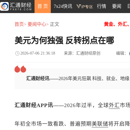
首 页
7x24快讯
行情
要闻
首页>
要闻中心>
正文
黄金、外汇
美元为何独强 反转拐点在哪
2026-07-06 21:36:18
来源：汇通财经原创
编辑：
汇通财经讯——
2026年美元狂飙 科技、就业、地
汇通财经APP讯——
2026年过半，全球
外汇
市
年初全市场一致看跌、普遍预期
美联储
将开启