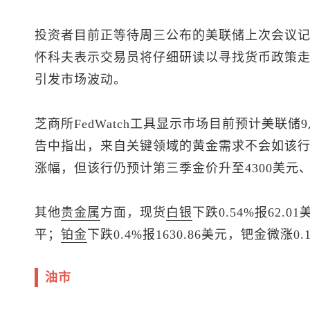
投资者目前正等待周三公布的美联储上次会议记
怀科夫表示交易员将仔细研读以寻找货币政策
引发市场波动。
芝商所FedWatch工具显示市场目前预计美联
告中指出，来自关键领域的黄金需求不会如该
涨幅，但该行仍预计第三季金价升至4300美元、
其他
贵金属
方面，
现货
白银
下跌0.54%报62.
平；
铂金
下跌0.4%报1630.86美元，钯金微涨0.
油市