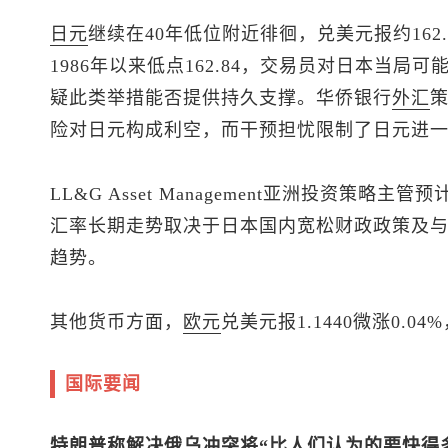
日元
继续在40年低位附近徘徊，兑美元报约162
1986年以来低点162.84，交易员对日本当
疑此类举措能否提供持久支撑。华侨银行
外汇
险对日元构成利空，而干预担忧限制了日元进
LL&G Asset Management亚洲投资策
汇率长期走势取决于日本国内宽松财政政策及
趋势。
其他货币方面，
欧元
兑美元
报1.1440微涨0.
国际要闻
特朗普称解决俄乌冲突将“比人们认为的要快得