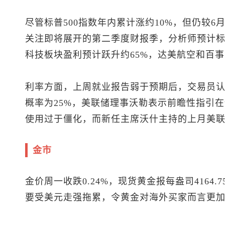
尽管
标普500
指数年内累计涨约10%，但仍较6
关注即将展开的第二季度财报季，分析师预计
标
科技板块盈利预计跃升约65%，达美航空和百
利率方面，上周就业报告弱于预期后，交易员认为
概率为25%，美联储理事沃勒表示前瞻性指引在
使用过于僵化，而新任主席沃什主持的上月美
金市
金价周一收跌0.24%，
现货黄金
报每盎司4164
要受美元走强拖累，令黄金对海外买家而言更