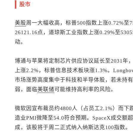
股市
美股
周一大幅收高，
标普500
指数上涨0.72%至75
26121.16点，
道琼斯工业
指数上涨0.29%至53
动。
博通与苹果将定制芯片供应协议延长至2031年，
上涨2.2%，标普信息技术板块涨1.3%。Longbow 
市场涨势高度集中于科技和半导体股，若未持
弱，面临
美联储
可能维持高利率的风险。
微软因宣布裁员约4800人（占员工2.1%）而下
造业PMI微降至54.0符合预期。SpaceX成交
成，该股将于周二正式纳入纳斯达克100指数。