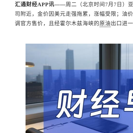
汇通财经APP讯——
周二（北京时间7月7日）
司附近，金价因美元走强拖累，涨幅受限；油
调官方售价，且经霍尔木兹海峡的
原油
出口进