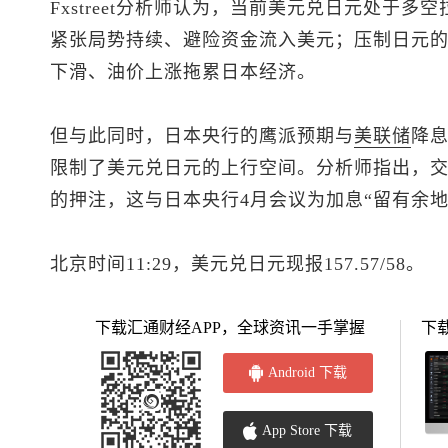
Fxstreet分析师认为，当前
美元兑日元
处于多空
紧张局势持续、避险资金流入美元；压制日元
下滑、油价上涨拖累日本经济。
但与此同时，日本央行的鹰派预期与
美联储
降
限制了
美元兑日元
的上行空间。分析师指出，交
的押注，这与日本央行4月会议为加息“留有余地
北京时间11:29，
美元兑日元
现报157.57/58。
下载汇通财经APP，全球资讯一手掌握
下
Android 下载
App Store 下载