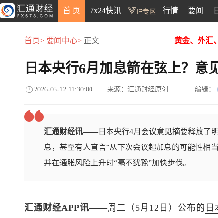
首 页
7x24快讯
行情
要闻
首页>
要闻中心>
正文
黄金、外汇
日本央行6月加息箭在弦上？意
2026-05-12 11:30:00
来源：汇通财经原创
编辑：
汇通财经讯——
日本央行4月会议意见摘要释放了
息，甚至有人直言“从下次会议起加息的可能性相当
并在通胀风险上升时“毫不犹豫”加快步伐。
汇通财经APP讯——
周二（5月12日）公布的
日