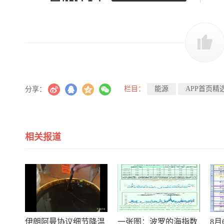
栏目：
能源
APP首页精
分享：
相关报道
伊朗阿曼协议细节降温
一张图：波罗的海指数
8