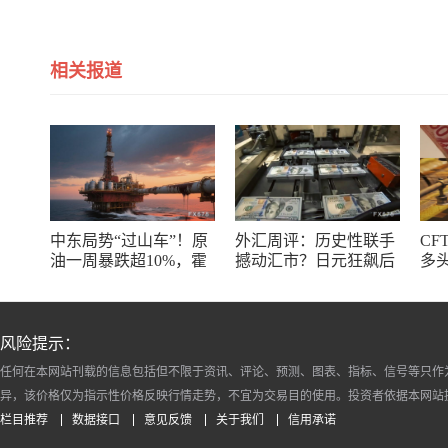
相关报道
中东局势“过山车”！原
外汇周评：历史性联手
CF
油一周暴跌超10%，霍
撼动汇市？日元狂飙后
多
尔木兹海峡谈判成最大
回调，非农意外爆冷，
了
变数
美元刷新七周低点
风险提示：
任何在本网站刊载的信息包括但不限于资讯、评论、预测、图表、指标、信号等只作
异，该价格仅为指示性价格反映行情走势，不宜为交易目的使用。投资者依据本网站
栏目推荐
数据接口
意见反馈
关于我们
信用承诺