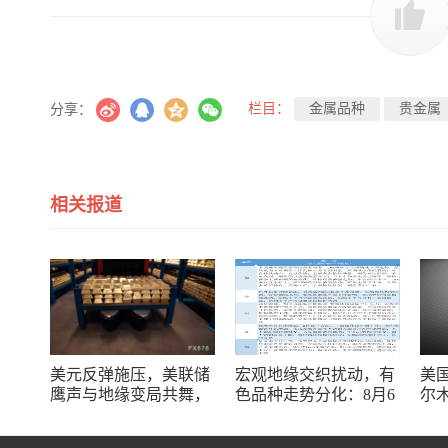
栏目：
金属品种
贵金属
分享：
相关报道
美元反弹施压，美联储
宏观地缘交织扰动，有
美
鹰声与地缘变局共舞，
色品种走势分化：8月6
尔
金价受阻于4300关口，
日【有色系】观点汇总
现
等待非农指引？
里