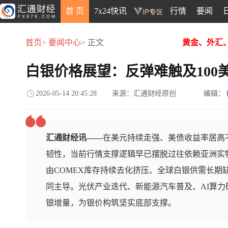
首 页
7x24快讯
行情
要闻
首页>
要闻中心>
正文
黄金、外汇
白银价格展望：反弹难触及100
2026-05-14 20:45:28
来源：汇通财经原创
编辑：
汇通财经讯——
在美元持续走强、美债收益率居高
韧性，当前行情支撑逻辑早已摆脱过往依赖亚洲实
由COMEX库存持续去化挤压、全球白银供需长期
同主导。光伏产业迭代、新能源汽车普及、AI算
银增量，为银价构筑坚实底部支撑。