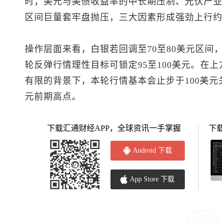
时，美元与美债收益率的中长期压制、光伏产业远
区间巨量套牢盘抛压，三大因素形成强劲上行
操作层面来看，白银若回调至70至80美元区间
轮反弹行情理性目标可锁定95至100美元。在
有限的背景下，本轮行情基本会止步于100美元
元前期高点。
下载汇通财经APP，全球资讯一手掌握
下
Android 下载
App Store 下载