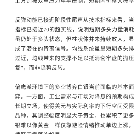
上方则被双重压力牢牢压制，短期内价格大概
反弹动能已接近阶段性尾声从技术指标来看，当
指标已接近70的超买线，说明短期多头力量消耗
虽仍处于多头状态，但柱状体并未持续放大，
成了潜在的背离信号。均线系统虽呈短期多头
过近，均线带来的支撑不足以抵消套牢盘的抛压
复”，而非趋势反转。
偏鹰派环境下的多空博弈白银当前面临的基本
弈。一方面，工业需求与市场对降息的预期构
长期立场，使得美元与实际利率的下行空间受
品种，其调整幅度明显大于黄金，也累积了更
银难以像黄金一样仅靠避险情绪推动单边上涨