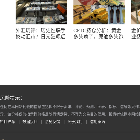
外汇周评：历史性联手
CFTC持仓分析：黄金
金
撼动汇市？日元狂飙后
多头疯了，原油多头跑
业
回调，非农意外爆冷，
了，日元空头投降了！
储
美元刷新七周低点
风险提示：
任何在本网站刊载的信息包括但不限于资讯、评论、预测、图表、指标、信号等只作
异，该价格仅为指示性价格反映行情走势，不宜为交易目的使用。投资者依据本网站
栏目推荐
数据接口
意见反馈
关于我们
信用承诺