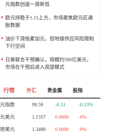
元指数创逾一周新低
欧元持稳于1.15上方，市场聚焦欧元区通
胀数据
油价下滑拖累加元，但地缘供应风险限制
下行空间
日美联合干预确认，规模约590亿美元，
市场在干预后进入观望模式
行情
外汇
贵金属
股指
元指数
99.59
-0.33
-0.33%
元美元
1.1557
0.0000
-0%
镑美元
1.3490
0.0000
-0%