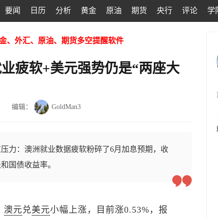
要闻
日历
分析
黄金
原油
期货
央行
评论
学
金、外汇、原油、期货多空提醒软件
就业疲软+美元强势仍是“两座大
编辑：
GoldMan3
压力：澳洲就业数据疲软粉碎了6月加息预期，收
胀和国债收益率。
，
澳元
兑
美元
小幅上涨，目前涨0.53%，报