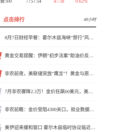
普500
7757.54
47.58
0.62%
点击排行
48小时
8月7日财经早餐：霍尔木兹海峡“禁行”风波再起，油价急涨金价承压，非农夜市场博弈加剧
黄金交易提醒：伊朗“初步法案”助油价反弹逾3%，金价小幅承压，非农重磅来袭！
非农前夜，美联储突放“鹰言”！黄金与原油为何联手反攻？
7月非农骤降2.3万！金价狂飙60美元，美联储9月加息预期瞬间崩塌
非农前瞻：金价受阻4300关口，就业数据是“火上浇油”还是“釜底抽薪”？
美伊迎来缓和窗口 霍尔木兹临时协议临近落地