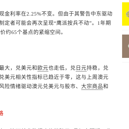
金利率在2.25%不变。但由于其警告中东驱动
制定者可能会再次呈现“鹰派按兵不动”。1年期
定价约65个基点的紧缩空间。
最大，兑美元和
欧元
也走低，兑
日元
持稳，兑
兑美元
相关性指标已趋近于零，这与上周澳元
风险情绪驱动
澳元兑美元
与股市、
大宗商品
和
略