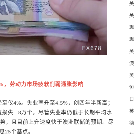
美
美
现
现
美
澳
美
4%，劳动力市场疲软削弱通胀影响
恒
日
至仅4%。失业率升至4.5%，创四年半新高；
英
损失1.8万个。尽管失业率仍低于长期平均水
升趋势，且目前上升速度快于澳洲联储的预期。尽
德
息25个基点。