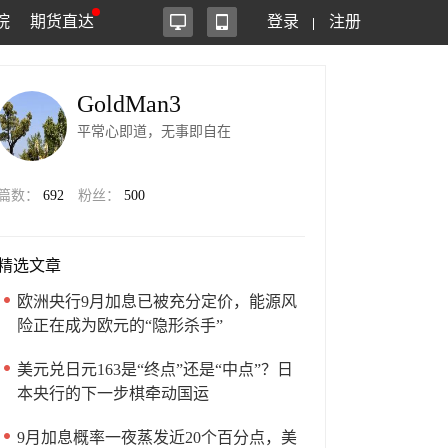
院
期货直达
登录
注册
GoldMan3
平常心即道，无事即自在
篇数：
692
粉丝：
500
精选文章
欧洲央行9月加息已被充分定价，能源风
险正在成为欧元的“隐形杀手”
美元兑日元163是“终点”还是“中点”？日
本央行的下一步棋牵动国运
9月加息概率一夜蒸发近20个百分点，美