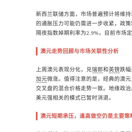
新西兰联储方面，市场普遍预计将维持现
的通胀压力可能仍需进一步收紧，政策
隔夜指数掉期利率为2.9%，目前市场
澳元走势回顾与市场关联性分析
上周澳元表现分化，兑
瑞郎
和
英镑
跌幅
加元
微涨。值得注意的是，经典的
澳元
交叉盘的混合价格走势一致。地缘政治
美元强相关的模式已暂时消退。
澳元短期承压，逢高做空仍是主要策