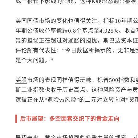
成一根长下影线的阳线，这种K线形态通常被视
美国国债市场的变化也值得关注。指标10年期公债
年期公债收益率微跌0.8个基点至4.025%。
景的担忧正在超过对通胀的担忧。斯巴达资本证券首席市
评论颇有代表性：“今日数据所揭示的，无非是
是个大问题。”
美股
市场的表现同样值得玩味。
标普500
指数和
斯工业
指数也收于历史高点。这种风险资产与
逻辑正在从“避险vs风险”的二元对立转向对“
后市展望：多空因素交织下的黄金走向
展望未来，黄金市场将面临多重力量的博弈。