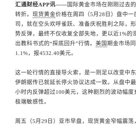
汇通财经APP讯——
国际黄金市场在刚刚过去
转折。
现货黄金
价格在周四（5月28日）盘中一度
司，就在空头欢呼雀跃、准备庆祝胜利之际，
势反弹，最终不仅收复全部失地，更以近1%的涨幅
出教科书式的“探底回升”行情。
美国
期金市场同
1.1%，报4532.40美元。
这一轮行情的直接导火索，是一则足以改变中
伊朗据传已就延长停火协议达成一致。从盘中
小时内反弹超过100美元，这种剧烈的波动幅
极端敏感性。
周五（5月29日）亚市早盘，
现货黄金
窄幅震荡，