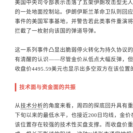
美国中央司令部表示击落了五架伊朗攻击型无
的一处地面控制站。伊朗伊斯兰革命卫队则回
事件的美国军事基地，并警告若此类事件重演将
拦截了一枚射向该国的弹道导弹。
这一系列事件凸显出脆弱停火转化为持久协议
有清醒的认识——尽管金价从低点大幅反弹，但并
收盘价4495.59美元也显示出多空双方在该位
技术面与资金面的共振
从
技术分析
的角度来看，周四的探底回升具有重要
下旬以来的最低水平，也接近200日均线，金
该位置存在较强的技术性买盘支撑。而收盘价重新