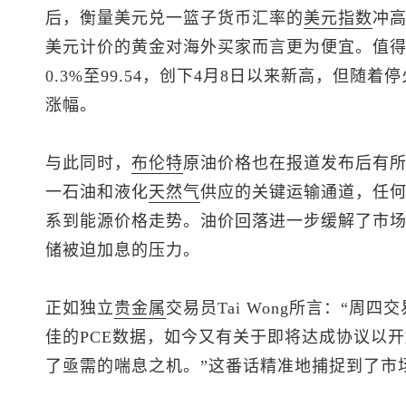
后，衡量美元兑一篮子货币汇率的
美元指数
冲高
美元计价的黄金对海外买家而言更为便宜。值
0.3%至99.54，创下4月8日以来新高，但
涨幅。
与此同时，
布伦特
原油
价格也在报道发布后有
一石油和液化
天然气
供应的关键运输通道，任
系到能源价格走势。油价回落进一步缓解了市
储被迫加息的压力。
正如独立
贵金属
交易员Tai Wong所言：“
佳的PCE数据，如今又有关于即将达成协议以
了亟需的喘息之机。”这番话精准地捕捉到了市