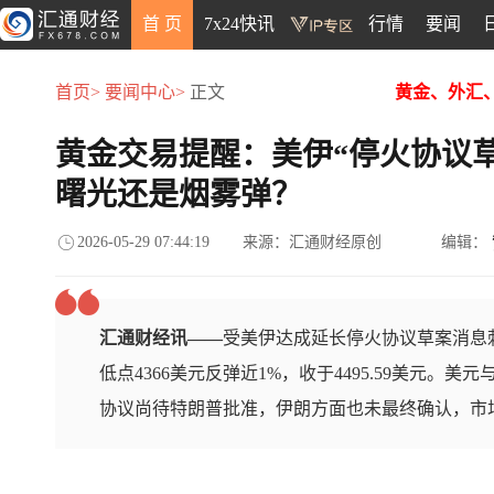
首 页
7x24快讯
行情
要闻
首页>
要闻中心>
正文
黄金、外汇
黄金交易提醒：美伊“停火协议
曙光还是烟雾弹？
2026-05-29 07:44:19
来源：汇通财经原创
编辑：
汇通财经讯——
受美伊达成延长停火协议草案消息
低点4366美元反弹近1%，收于4495.59美元。
协议尚待特朗普批准，伊朗方面也未最终确认，市