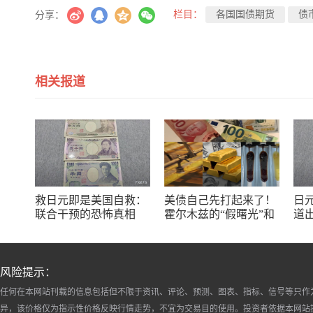
栏目：
各国国债期货
债
分享：
相关报道
救日元即是美国自救：
美债自己先打起来了！
日
联合干预的恐怖真相
霍尔木兹的“假曙光”和
道
三个陷阱
风险提示：
任何在本网站刊载的信息包括但不限于资讯、评论、预测、图表、指标、信号等只作
异，该价格仅为指示性价格反映行情走势，不宜为交易目的使用。投资者依据本网站