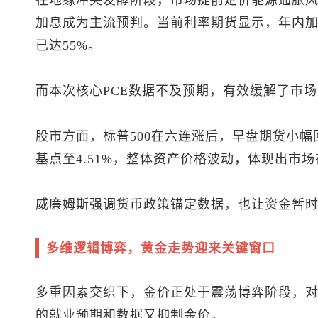
在地缘冲突发酵阶段，市场提前定价能源通胀
加息成为主流预判。当前利率
期货
显示，年内加
已达55%。
而本次核心PCE数据不及预期，有效缓解了市
股市方面，
标普500
在六连涨后，早盘期货小幅回
基点至4.51%，整体资产价格波动，体现出市
威廉姆斯强调货币政策锚定数据，也让资金暂
多维逻辑博弈，黄金走势迎来关键窗口
多重因素交织下，金价正处于震荡博弈阶段，
的就业预期和数据又抑制金价。