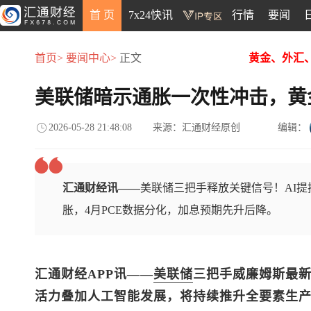
首 页
7x24快讯
行情
要闻
首页>
要闻中心>
正文
黄金、外汇
美联储暗示通胀一次性冲击，黄
2026-05-28 21:48:08
来源：汇通财经原创
编辑：
汇通财经讯——
美联储三把手释放关键信号！AI提
胀，4月PCE数据分化，加息预期先升后降。
汇通财经APP讯——
美联储
三把手威廉姆斯最
活力叠加人工智能发展，将持续推升全要素生产