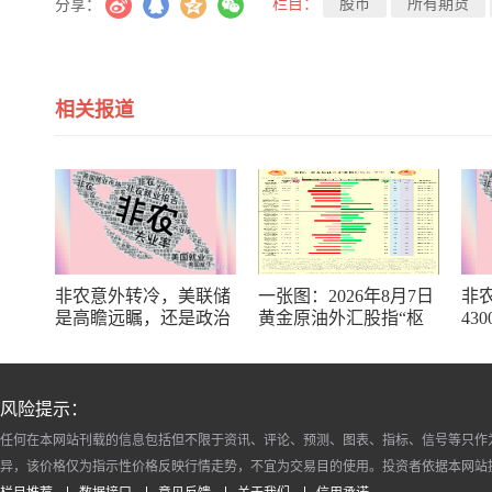
栏目：
股市
所有期货
分享：
相关报道
非农意外转冷，美联储
一张图：2026年8月7日
非
是高瞻远瞩，还是政治
黄金原油外汇股指“枢
43
默契？
纽点+多空持仓信号”一
“火
览
薪”
风险提示：
任何在本网站刊载的信息包括但不限于资讯、评论、预测、图表、指标、信号等只作
异，该价格仅为指示性价格反映行情走势，不宜为交易目的使用。投资者依据本网站