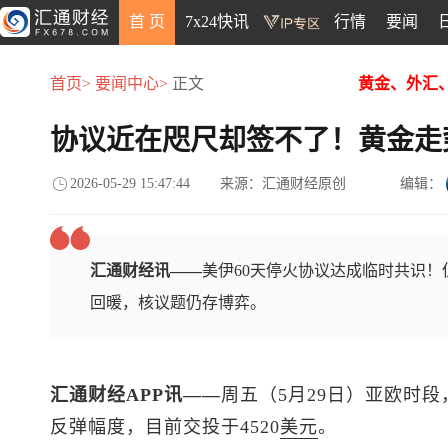
首 页
7x24快讯
行情
要闻
首页>
要闻中心>
正文
黄金、外汇
协议近在咫尺却签不了！黄金走
2026-05-29 15:47:44
来源：汇通财经原创
编辑：
汇通财经讯——
美伊60天停火协议达成临时共识
回暖，核议题仍存博弈。
汇通财经APP讯——
周五（5月29日）亚欧时段
反弹幅度，目前交投于4520
美元
。