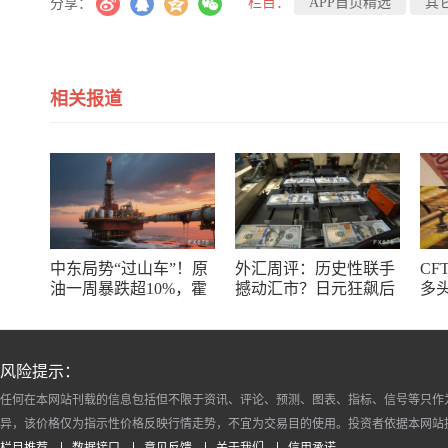
栏目：
APP首页精选
其
分享：
相关报道
中东局势“过山车”！原
外汇周评：历史性联手
CF
油一周暴跌超10%，霍
撼动汇市？日元狂飙后
多
尔木兹海峡谈判成最大
回调，非农意外爆冷，
了
变数
美元刷新七周低点
风险提示：
任何在本网站刊载的信息包括但不限于资讯、评论、预测、图表、指标、信号等只作
异，该价格仅为指示性价格反映行情走势，不宜为交易目的使用。投资者依据本网站
栏目推荐
数据接口
意见反馈
关于我们
信用承诺