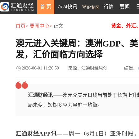
首 页
7x24快讯
行情
要闻
首页>
要闻中心>
正文
黄金、外汇
澳元进入关键周：澳洲GDP、美
发，汇价面临方向选择
2026-06-01 11:20:50
来源：汇通财经原创
编辑：
汇通财经讯——
澳元兑美元日线当前处于长期上升
局未变，短期多空力量趋于均衡。
汇通财经APP讯——
周一（6月1日）亚洲时段