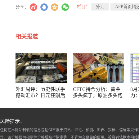
栏目：
外汇
APP首页精
分享：
相关报道
外汇周评：历史性联手
CFTC持仓分析：黄金
8
撼动汇市？日元狂飙后
多头疯了，原油多头跑
力：
回调，非农意外爆冷，
了，日元空头投降了！
银
美元刷新七周低点
十
风险提示：
任何在本网站刊载的信息包括但不限于资讯、评论、预测、图表、指标、信号等只作
异，该价格仅为指示性价格反映行情走势，不宜为交易目的使用。投资者依据本网站