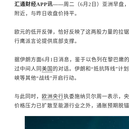
汇通财经APP讯——
周二（6月2日）亚洲早盘
附近，与昨日收盘价持平。
欧元的低开反弹，恰好反映了这两股力量的拉
行鹰派言论提供底部支撑。
据伊朗方面6月1日消息，鉴于以色列在黎巴嫩
过中间人同
美国
的对话。伊朗和“抵抗阵线”计
峡等其他“战线”开启行动。
与此同时，
欧洲央行
执委施纳贝尔周一表示，
价格压力已扩散至能源行业之外，通胀预期脱