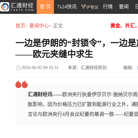
首 页
7x24快讯
行情
要闻
首页>
要闻中心>
正文
黄金、外汇
一边是伊朗的“封锁令”，一边是
——欧元夹缝中求生
2026-06-02 09:16:31
来源：汇通财经原创
编辑：
汇通财经讯——
欧洲央行执委伊莎贝尔·施纳贝尔
胀影响，因为价格压力已扩散到能源行业之外，通
言论与欧洲央行4月会议纪要的基调一致——纪要