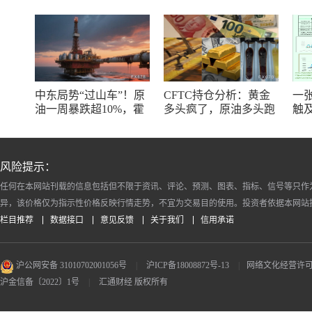
中东局势“过山车”！原
CFTC持仓分析：黄金
一
油一周暴跌超10%，霍
多头疯了，原油多头跑
触
尔木兹海峡谈判成最大
了，日元空头投降了！
线
变数
风险提示：
任何在本网站刊载的信息包括但不限于资讯、评论、预测、图表、指标、信号等只作
异，该价格仅为指示性价格反映行情走势，不宜为交易目的使用。投资者依据本网站
栏目推荐
数据接口
意见反馈
关于我们
信用承诺
沪公网安备 31010702001056号
|
沪ICP备18008872号-13
|
网络文化经营许可证 沪
沪金信备〔2022〕1号
|
汇通财经 版权所有