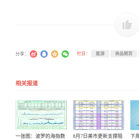
栏目：
能源
商品期货
分享：
相关报道
一张图：波罗的海指数
8月7日美市更新支撑阻
下周