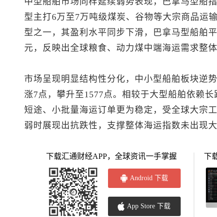
中型船舶市场同样延续弱势表现，巴拿马型船指数
型主打6万至7万吨级煤炭、谷物等大宗商品运
型之一，其盈利水平同步下滑，巴拿马型船舶平均每
元，反映出全球粮食、动力煤中端海运需求整
市场呈现明显结构性分化，中小型船舶板块逆
涨7点，攀升至1577点。相较于大型船舶依赖
短途、小批量海运订单更为稳定，受全球大宗
弱时展现出抗跌性，支撑整体海运指数未出现
下载汇通财经APP，全球资讯一手掌握
下
Android 下载
App Store 下载