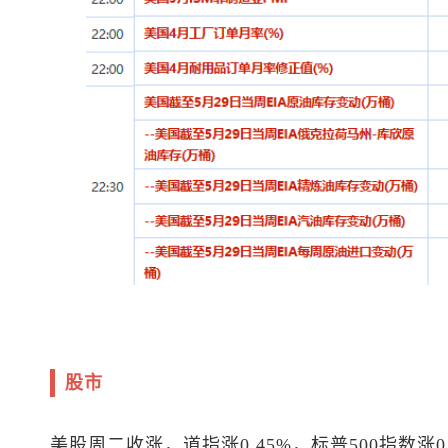
股市
美股
周二收涨，道指涨0.45%，
标普500
指数涨0