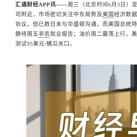
汇通财经APP讯——
周三（北京时间6月3日）
司附近，市场密切关注中东局势及
美国
经济数
协议，但已数日未与华盛顿沟通，而美国总统
静待周五
非农
就业报告；油价周二震荡上行，
测试95美元/桶瓜关口。