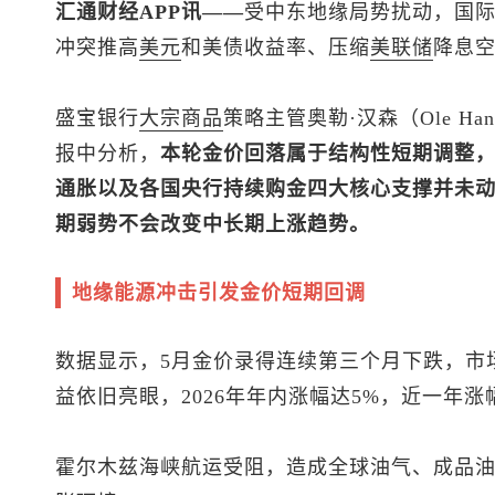
汇通财经APP讯——
受中东地缘局势扰动，国际
冲突推高
美元
和美债收益率、压缩
美联储
降息
盛宝银行
大宗商品
策略主管奥勒·汉森（Ole H
报中分析，
本轮金价回落属于结构性短期调整
通胀以及各国央行持续购金四大核心支撑并未
期弱势不会改变中长期上涨趋势。
地缘能源冲击引发金价短期回调
数据显示，5月金价录得连续第三个月下跌，市
益依旧亮眼，2026年年内涨幅达5%，近一年涨
霍尔木兹海峡航运受阻，造成全球油气、成品