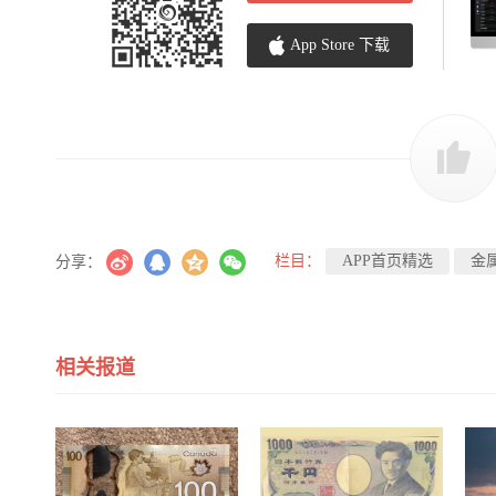
App Store 下载
栏目：
APP首页精选
金
分享：
相关报道