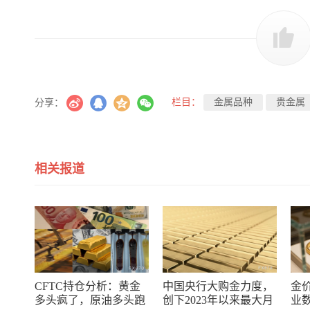
栏目：
金属品种
贵金属
分享：
相关报道
CFTC持仓分析：黄金
中国央行大购金力度，
金
多头疯了，原油多头跑
创下2023年以来最大月
业