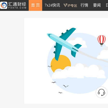
首 页
7x24快讯
行情
要闻