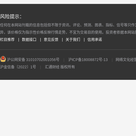
风险提示：
任何在本网站刊载的信息包括但不限于资讯、评论、预测、图表、指标、信号等只作
异，该价格仅为指示性价格反映行情走势，不宜为交易目的使用。投资者依据本网站
栏目推荐
数据接口
意见反馈
关于我们
信用承诺
沪公网安备 31010702001056号
|
沪ICP备18008872号-13
|
网络文化经营许
沪金信备〔2022〕1号
|
汇通财经 版权所有