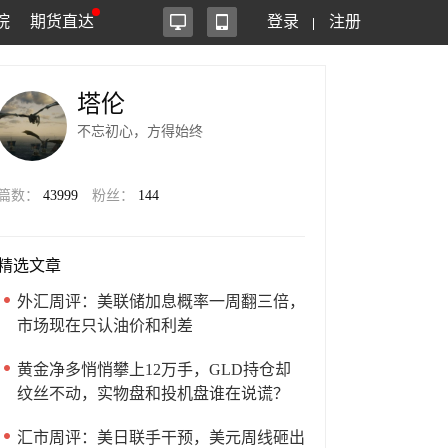
院
期货直达
登录
注册
塔伦
不忘初心，方得始终
篇数：
43999
粉丝：
144
精选文章
外汇周评：美联储加息概率一周翻三倍，
市场现在只认油价和利差
黄金净多悄悄攀上12万手，GLD持仓却
纹丝不动，实物盘和投机盘谁在说谎？
汇市周评：美日联手干预，美元周线砸出