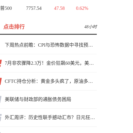
普500
7757.54
47.58
0.62%
点击排行
48小时
下周热点前瞻：CPI与恐怖数据中寻找预期差
7月非农骤降2.3万！金价狂飙60美元，美联储9月加息预期瞬间崩塌
CFTC持仓分析：黄金多头疯了，原油多头跑了，日元空头投降了！
美联储与财政部的通胀债务困局
外汇周评：历史性联手撼动汇市？日元狂飙后回调，非农意外爆冷，美元刷新七周低点