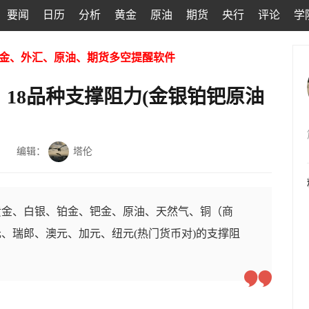
要闻
日历
分析
黄金
原油
期货
央行
评论
学
金、外汇、原油、期货多空提醒软件
：18品种支撑阻力(金银铂钯原油
编辑：
塔伦
黄金、白银、铂金、钯金、原油、天然气、铜（商
、瑞郎、澳元、加元、纽元(热门货币对)的支撑阻