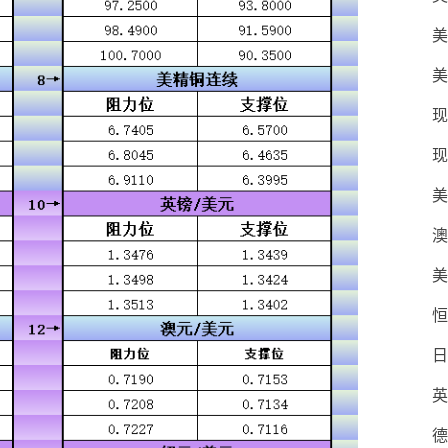
美
美
现
现
美
澳
美
恒
日
英
德