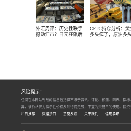
外汇周评：历史性联手
CFTC持仓分析：黄
撼动汇市？日元狂飙后
多头疯了，原油多
回调，非农意外爆冷，
了，日元空头投降
美元刷新七周低点
风险提示：
任何在本网站刊载的信息包括但不限于资讯、评论、预测、图表、指标
异，该价格仅为指示性价格反映行情走势，不宜为交易目的使用。投资
栏目推荐
数据接口
意见反馈
关于我们
信用承诺