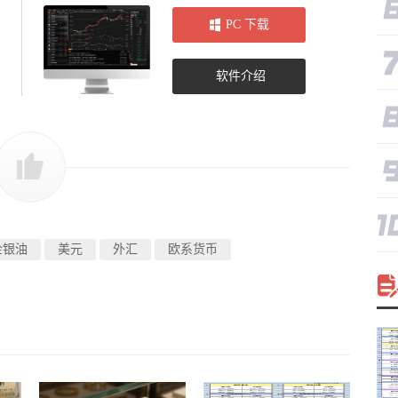
PC 下载
软件介绍
金银油
美元
外汇
欧系货币