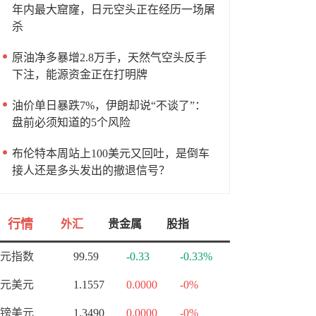
年内最大窟窿，日元空头正在经历一场屠
杀
原油净多暴增2.8万手，天然气空头反手
下注，能源资金正在打明牌
油价单日暴跌7%，伊朗却说“不谈了”：
盘前必须知道的5个风险
布伦特本周站上100美元又回吐，是倒车
接人还是多头发出的撤退信号？
行情
外汇
贵金属
股指
元指数
99.59
-0.33
-0.33%
元美元
1.1557
0.0000
-0%
镑美元
1.3490
0.0000
-0%