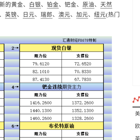
更新的黄金、
白银
、
铂金
、钯金、
原油
、
天然
、
英镑
、
日元
、
瑞郎
、
澳元
、
加元
、
纽元
(热门
美
欧
英