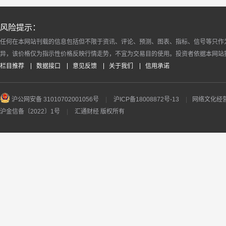
风险提示：
任何在本网站刊载的信息包括但不限于资讯、评论、预测、图表、指标、信号等只作
异，该价格仅为指示性价格反映行情走势，不宜为交易目的使用。投资者依据本网站
栏目推荐
数据接口
意见反馈
关于我们
信用承诺
沪公网安备 31010702001056号
|
沪ICP备18008872号-13
|
网络文化经营许
沪金信备〔2022〕1号
|
汇通财经 版权所有