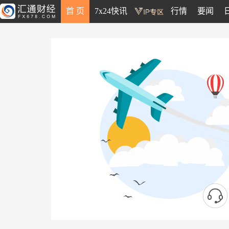
首 页
7x24快讯
行情
要闻