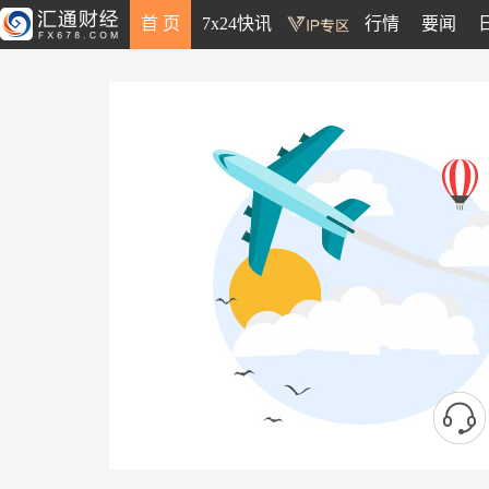
首 页
7x24快讯
行情
要闻