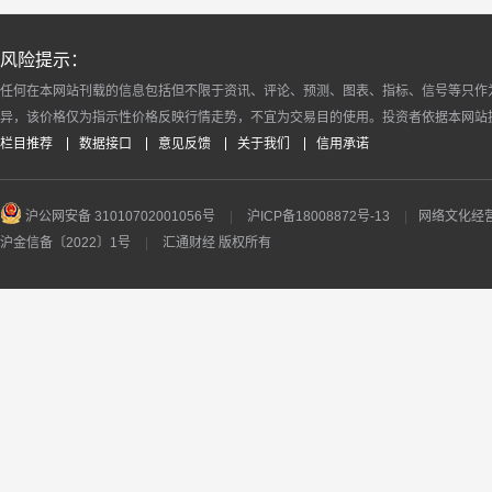
风险提示：
任何在本网站刊载的信息包括但不限于资讯、评论、预测、图表、指标、信号等只作
异，该价格仅为指示性价格反映行情走势，不宜为交易目的使用。投资者依据本网站
栏目推荐
数据接口
意见反馈
关于我们
信用承诺
沪公网安备 31010702001056号
|
沪ICP备18008872号-13
|
网络文化经营许
沪金信备〔2022〕1号
|
汇通财经 版权所有