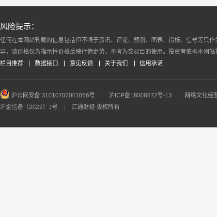
风险提示：
任何在本网站刊载的信息包括但不限于资讯、评论、预测、图表、指标、信号等只作
异，该价格仅为指示性价格反映行情走势，不宜为交易目的使用。投资者依据本网站
栏目推荐
数据接口
意见反馈
关于我们
信用承诺
沪公网安备 31010702001056号
|
沪ICP备18008872号-13
|
网络文化经营许
沪金信备〔2022〕1号
|
汇通财经 版权所有