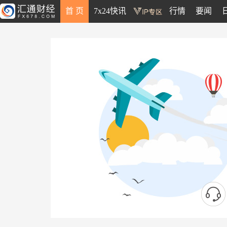
首 页
7x24快讯
行情
要闻