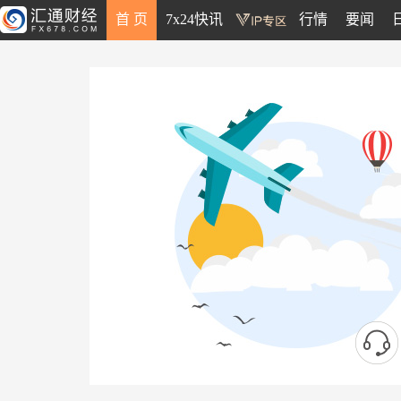
首 页
7x24快讯
行情
要闻