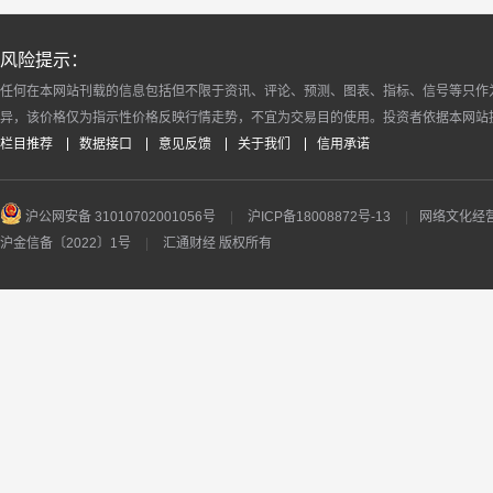
风险提示：
任何在本网站刊载的信息包括但不限于资讯、评论、预测、图表、指标、信号等只作
异，该价格仅为指示性价格反映行情走势，不宜为交易目的使用。投资者依据本网站
栏目推荐
数据接口
意见反馈
关于我们
信用承诺
沪公网安备 31010702001056号
|
沪ICP备18008872号-13
|
网络文化经营许
沪金信备〔2022〕1号
|
汇通财经 版权所有