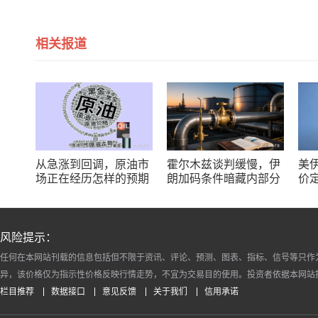
相关报道
从急涨到回调，原油市
霍尔木兹谈判缓慢，伊
美
场正在经历怎样的预期
朗加码条件暗藏内部分
价
重估？
歧，油价的风向标指向
何方？
风险提示：
任何在本网站刊载的信息包括但不限于资讯、评论、预测、图表、指标、信号等只作
异，该价格仅为指示性价格反映行情走势，不宜为交易目的使用。投资者依据本网站
栏目推荐
数据接口
意见反馈
关于我们
信用承诺