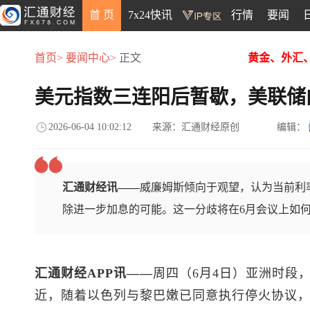
首 页
7x24快讯
行情
要闻
首页>
要闻中心>
正文
黄金、外汇
美元指数三连阳后暂歇，美联储
2026-06-04 10:02:12
来源：汇通财经原创
编辑：
汇通财经讯——
威廉姆斯倾向于观望，认为当前利
除进一步加息的可能。这一分歧将在6月会议上如
汇通财经APP讯——
周四（6月4日）亚洲时段
近，随着以色列与黎巴嫩已同意执行停火协议