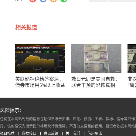
相关报道
美联储拒绝给答案后，
救日元即是美国自救：
非
债券市场用5%以上收益
联合干预的恐怖真相
“
率重新定价
何
风险提示：
任何在本网站刊载的信息包括但不限于资讯、评论、预测、图表、指标、信号等只作
异，该价格仅为指示性价格反映行情走势，不宜为交易目的使用。投资者依据本网站
栏目推荐
数据接口
意见反馈
关于我们
信用承诺