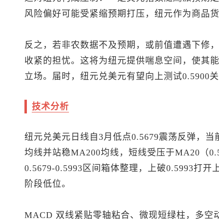
风险偏好可能受紧缩预期打压，纽元作为商品
反之，若非农数据不及预期，或前值遭遇下修
收紧的担忧。这将为纽元提供喘息空间，使其
立场。届时，
纽元兑美元
有望向上测试0.5900
技术分析
纽元兑美元
日线自3月低点0.5679震荡反弹，当
均线并站稳MA200均线，短线受压于MA20（0.5
0.5679-0.5993区间箱体整理，上破0.5993
阶段低位。
MACD 双线紧贴零轴粘合、微现短绿柱，多空动能