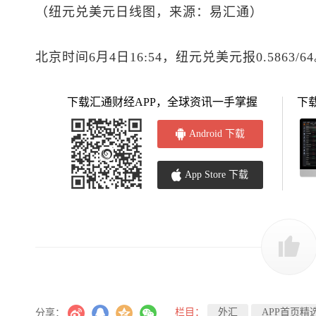
（
纽元兑美元
日线图，来源：易汇通）
北京时间6月4日16:54，
纽元兑美元
报0.5863/6
下载汇通财经APP，全球资讯一手掌握
下
Android 下载
App Store 下载
栏目：
外汇
APP首页精
分享：