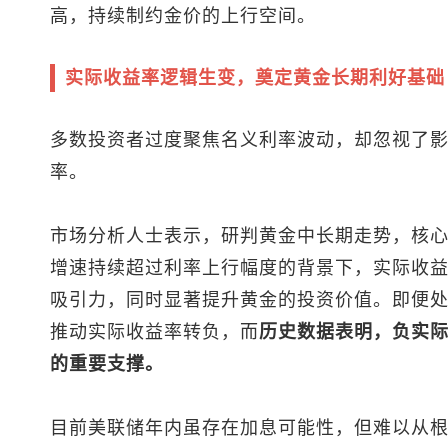
高，持续制约金价的上行空间。
实际收益率逻辑生变，奠定黄金长期利好基础
多数投资者过度聚焦名义利率波动，却忽视了
率。
市场分析人士表示，研判黄金中长期走势，核
增速持续超过利率上行幅度的背景下，实际收
吸引力，同时显著提升黄金的投资价值。即便
推动实际收益率转负，而
历史数据表明，负实
的重要支撑。
目前美联储年内虽存在加息可能性，但难以从