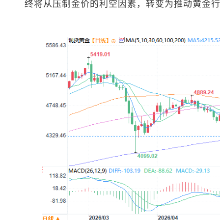
终将从压制金价的利空因素，转变为推动黄金