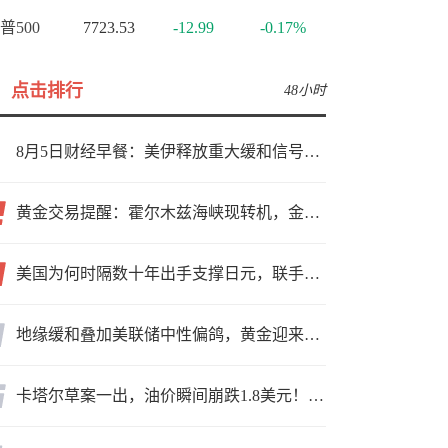
普500
7723.53
-12.99
-0.17%
点击排行
48小时
8月5日财经早餐：美伊释放重大缓和信号，现货黄金高位持稳，美油重挫超6%
黄金交易提醒：霍尔木兹海峡现转机，金价小幅反弹，能否借就业数据再上新台阶？
美国为何时隔数十年出手支撑日元，联手救市的幕后真相来了！
地缘缓和叠加美联储中性偏鸽，黄金迎来上行窗口
卡塔尔草案一出，油价瞬间崩跌1.8美元！海峡真要通了？