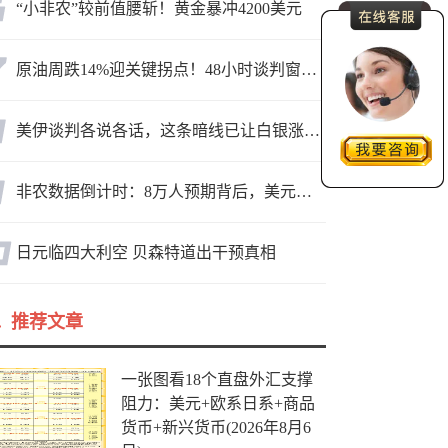
“小非农”较前值腰斩！黄金暴冲4200美元
原油周跌14%迎关键拐点！48小时谈判窗口，暗藏行情变数
美伊谈判各说各话，这条暗线已让白银涨疯了
非农数据倒计时：8万人预期背后，美元方向面临重新选择
日元临四大利空 贝森特道出干预真相
推荐文章
一张图看18个直盘外汇支撑
阻力：美元+欧系日系+商品
货币+新兴货币(2026年8月6