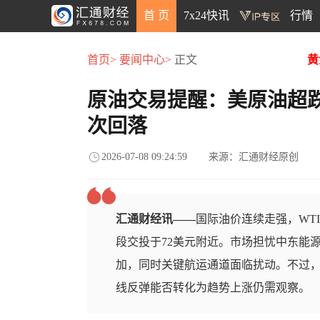
首 页
7x24快讯
行情
首页>
要闻中心>
正文
黄
原油交易提醒：美原油超
次回落
2026-07-08 09:24:59
来源：汇通财经原创
汇通财经讯——
国际油价连续走强，WT
段交投于72美元附近。市场担忧中东能
加，同时关键航运通道面临扰动。不过，
线反弹能否转化为趋势上涨仍需观察。