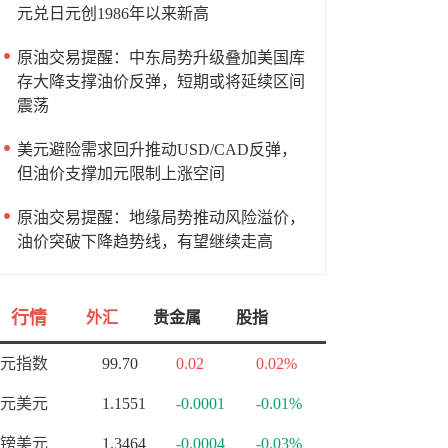
元兑日元创1986年以来新高
原油交易提醒：中东局势升级叠加美国库
存大降支撑油价反弹，短期或将延续区间
震荡
美元避险需求回升推动USD/CAD反弹，
但油价支撑加元限制上涨空间
原油交易提醒：地缘局势推动风险溢价，
油价突破下降趋势线，有望继续走高
行情
外汇
贵金属
股指
元指数
99.70
0.02
0.02%
元美元
1.1551
-0.0001
-0.01%
镑美元
1.3464
-0.0004
-0.03%