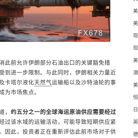
美
美
现
现
美
消此前允许伊朗部分石油出口的关键豁免措
受到进一步限制。与此同时，伊朗相关力量近
澳
及卡塔尔液化
天然气
运输船以及沙特油轮的事
美
成为市场焦点。
恒
日
道，
约五分之一的全球海运原油供应需要经过
经过该水域的运输活动，可能导致短期供应紧
英
。因此，投资者正在重新评估此前市场对于供
德