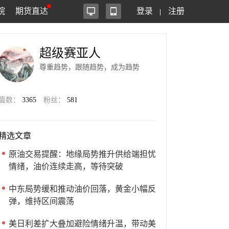
院
期货直达
登录
注册
超级赛亚人
尊重趋势，跟随趋势，成为趋势
篇数：
3365
粉丝：
581
精选文章
原油交易提醒：地缘局势推升供给端担忧
情绪，油价连续走高，等待突破
中东局势缓和推动油价回落，黄金小幅反
弹，维持区间震荡
美日利差扩大叠加避险情绪升温，带动美