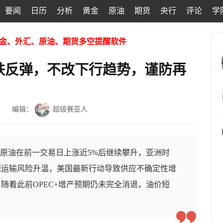
要闻
日历
分析
黄金
原油
期货
央行
评论
学
金、外汇、原油、期货多空提醒软件
跌反弹，不改下行趋势，谨防再
编辑：
超级赛亚人
I原油在前一交易日上涨近5%后继续攀升，亚洲时
源运输风险升温，美国最新行动导致供应不确定性增
随着此前OPEC+增产预期仍未完全消退，油价短