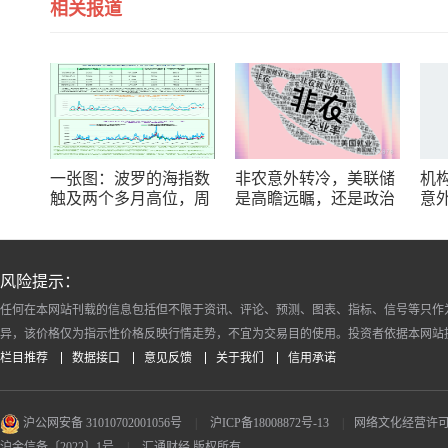
相关报道
一张图：波罗的海指数
非农意外转冷，美联储
机
触及两个多月高位，周
是高瞻远瞩，还是政治
意
线大幅收涨
默契？
策
风险提示：
任何在本网站刊载的信息包括但不限于资讯、评论、预测、图表、指标、信号等只作
异，该价格仅为指示性价格反映行情走势，不宜为交易目的使用。投资者依据本网站
栏目推荐
数据接口
意见反馈
关于我们
信用承诺
沪公网安备 31010702001056号
|
沪ICP备18008872号-13
|
网络文化经营许可证 沪
沪金信备〔2022〕1号
|
汇通财经 版权所有