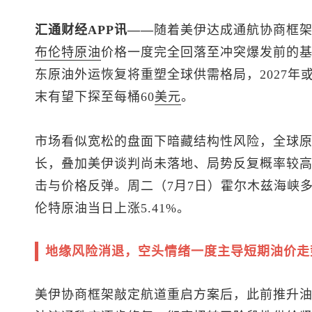
汇通财经APP讯——
随着美伊达成通航协商框
布伦特
原油
价格一度完全回落至冲突爆发前的
东原油外运恢复将重塑全球供需格局，2027年
末有望下探至每桶60
美元
。
市场看似宽松的盘面下暗藏结构性风险，全球
长，叠加美伊谈判尚未落地、局势反复概率较
击与价格反弹。周二（7月7日）霍尔木兹海峡
伦特原油
当日上涨5.41%。
地缘风险消退，空头情绪一度主导短期油价走
美伊协商框架敲定航道重启方案后，此前推升