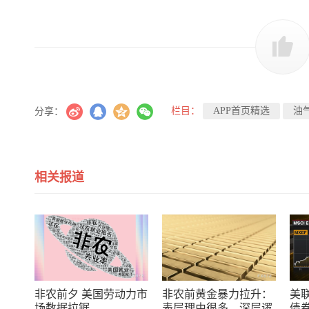
栏目：
APP首页精选
油
分享：
相关报道
非农前夕 美国劳动力市
非农前黄金暴力拉升：
美
场数据拉锯
表层理由很多，深层逻
债