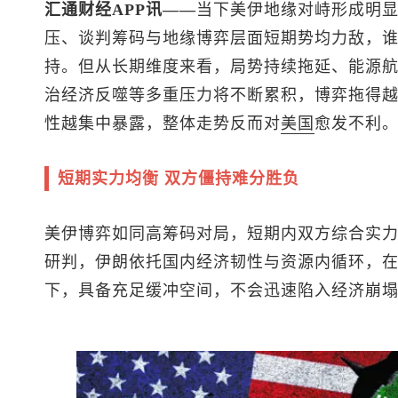
汇通财经APP讯——
当下美伊地缘对峙形成明
压、谈判筹码与地缘博弈层面短期势均力敌，
持。但从长期维度来看，局势持续拖延、能源
治经济反噬等多重压力将不断累积，博弈拖得
性越集中暴露，整体走势反而对
美国
愈发不利
短期实力均衡 双方僵持难分胜负
美伊博弈如同高筹码对局，短期内双方综合实
研判，伊朗依托国内经济韧性与资源内循环，
下，具备充足缓冲空间，不会迅速陷入经济崩