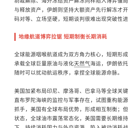
制裁解除、海外冻结资产解冻同样陷入博弈僵
与释放资产，伊朗则坚持大额资产先行解冻才
码对等、立场坚硬，短期谈判很难出现突破性
地缘航道博弈拉锯 短期制衡长期消耗
全球能源咽喉航道成为双方角力核心，短期形
承载全球巨量原油与液化
天然气
海运，伊朗依
随时可以扰动航运秩序，拿捏全球能源命脉。
美国加紧布局印尼、摩洛哥、巴拿马等全球关
直布罗陀海峡的监控与军事存在，试图重构能
抓手，美国有全球布局优势，形成相互制衡；
状态，全球油市震荡常态化，美国需要长期维
下，持续消耗国力与外交资源，陷入被动消耗