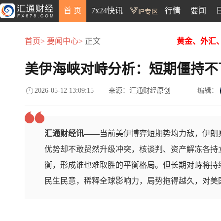
首 页
7x24快讯
行情
要闻
首页>
要闻中心>
正文
黄金、外汇
美伊海峡对峙分析：短期僵持不
2026-05-12 13:09:15
来源：汇通财经原创
编辑：
汇通财经讯——
当前美伊博弈短期势均力敌，伊朗
优势却不敢贸然升级冲突，核谈判、资产解冻各持
衡，形成谁也难取胜的平衡格局。但长期对峙将持
民生民意，稀释全球影响力，局势拖得越久，对美