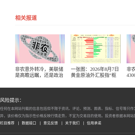
相关报道
非农意外转冷，美联储
一张图：2026年8月7日
非
是高瞻远瞩，还是政治
黄金原油外汇股指“枢
43
默契？
纽点+多空持仓信号”一
“火
览
薪”
风险提示：
任何在本网站刊载的信息包括但不限于资讯、评论、预测、图表、指标、信号等只作
异，该价格仅为指示性价格反映行情走势，不宜为交易目的使用。投资者依据本网站
栏目推荐
数据接口
意见反馈
关于我们
信用承诺