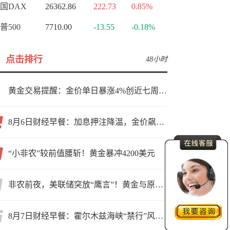
国DAX
26362.86
222.73
0.85%
普500
7710.00
-13.55
-0.18%
点击排行
48小时
黄金交易提醒：金价单日暴涨4%创近七周新高，加息预期降温叠加霍尔木兹“暂停信号”，牛市重启了？
8月6日财经早餐：加息押注降温，金价飙升至近两个月高位，地缘缓和预期，美油75关口拉锯
“小非农”较前值腰斩！黄金暴冲4200美元
非农前夜，美联储突放“鹰言”！黄金与原油为何联手反攻？
8月7日财经早餐：霍尔木兹海峡“禁行”风波再起，油价急涨金价承压，非农夜市场博弈加剧