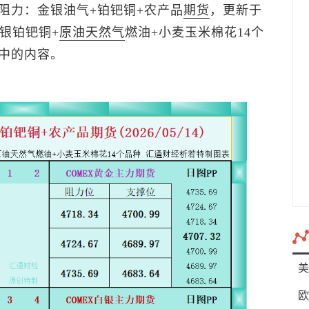
阻力：金银油气+铂钯铜+农产品
期货
，更新于
金银铂钯铜+
原油
天然气
燃油+小麦玉米棉花14个
中的内容。
美
欧