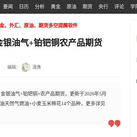
要闻
日历
分析
黄金
原油
期货
央行
评论
学
金、外汇、原油、期货多空提醒软件
金银油气+铂钯铜农产品期货
编辑：
清逸
银油气+铂钯铜+农产品期货，更新于2026年5月
+原油天然气燃油+小麦玉米棉花14个品种，更多详见