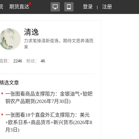
院
期货直达
登录
注册
清逸
力求笔锋清新俊逸，期待文思奔涌而
来
篇数：
2246
粉丝：
46
精选文章
一张图看商品支撑阻力：金银油气+铂钯
铜农产品期货(2026年7月30日)
一张图看18个直盘外汇支撑阻力：美元
+欧系日系+商品货币+新兴货币(2026年8
月3日)