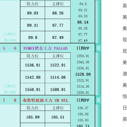
英
美
美
现
现
美
澳
美
恒
日
英