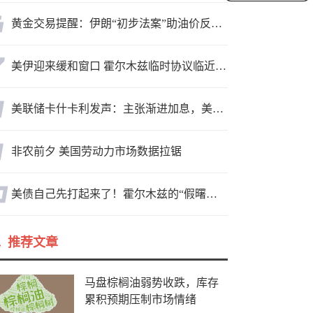
黄金交易提醒：伊朗“初步法案”助油价反弹逾3%，金价小幅承压，非农重磅来袭！
美伊迎来缓和窗口 霍尔木兹临时协议临近落地
美联储卡什卡利发声：主张渐进加息，美联储内部政策分歧
非农前夕 美国劳动力市场数据拉锯
美债自己先打起来了！霍尔木兹的“假曙光”和三个陷阱
推荐文章
马盘棕榈油弱势收跌，库存
累积预期压制市场情绪