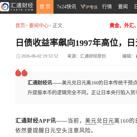
首 页
7x24快讯
行情
要闻
首页>
要闻中心>
正文
黄金、外汇
日债收益率飙向1997年高位，日
2026-06-02 19:53:52
来源：汇通财经原创
编辑：
汇通财经讯——
美元兑日元离160的日本传统干预
升提振本币的逻辑完全不同，正让日本央行陷入货
汇通财经APP讯——
当前，
美元
兑
日元
离160
依然要提醒日元空头注意风险。