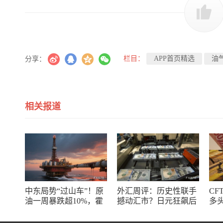
栏目：
APP首页精选
油
分享：
相关报道
中东局势“过山车”！原
外汇周评：历史性联手
CF
油一周暴跌超10%，霍
撼动汇市？日元狂飙后
多
尔木兹海峡谈判成最大
回调，非农意外爆冷，
了
变数
美元刷新七周低点