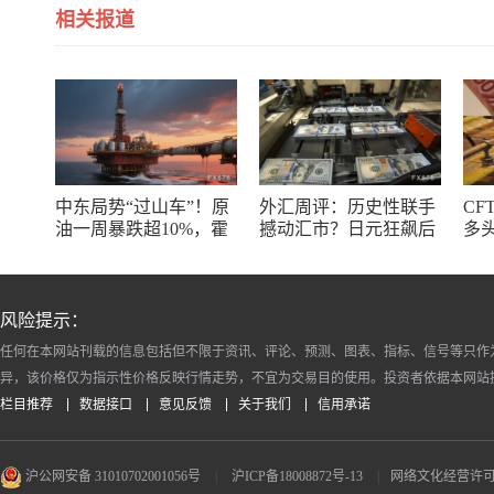
相关报道
中东局势“过山车”！原
外汇周评：历史性联手
CF
油一周暴跌超10%，霍
撼动汇市？日元狂飙后
多
尔木兹海峡谈判成最大
回调，非农意外爆冷，
了
变数
美元刷新七周低点
风险提示：
任何在本网站刊载的信息包括但不限于资讯、评论、预测、图表、指标、信号等只作
异，该价格仅为指示性价格反映行情走势，不宜为交易目的使用。投资者依据本网站
栏目推荐
数据接口
意见反馈
关于我们
信用承诺
沪公网安备 31010702001056号
|
沪ICP备18008872号-13
|
网络文化经营许可证 沪