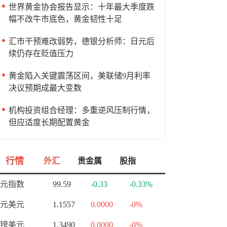
世界黄金协会报告显示：十年最大季度跌
幅不改牛市底色，黄金韧性十足
汇市干预难改弱势，德银分析师：日元后
续仍存在贬值压力
黄金陷入关键震荡区间，美联储9月利率
决议预期成最大变数
机构投资组合经理：多重逆风压制行情，
但应适度长期配置黄金
行情
外汇
贵金属
股指
元指数
99.59
-0.33
-0.33%
元美元
1.1557
0.0000
-0%
镑美元
1.3490
0.0000
-0%