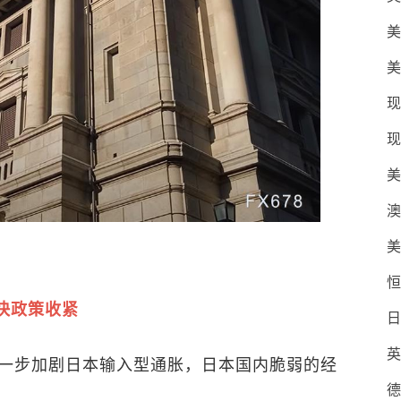
美
美
现
现
美
澳
美
恒
快政策收紧
日
英
一步加剧日本输入型通胀，日本国内脆弱的经
德