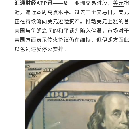
汇通财经APP讯——
周三亚洲交易时段，
美元
近，逼近本周高点水平。过去三个交易日，
美
正在持续流向美元避险资产。推动美元上涨的
美国
与伊朗之间的和平谈判陷入停滞，市场对
美国方面表示停火协议仍在维持，但伊朗方面
以色列违反停火安排。