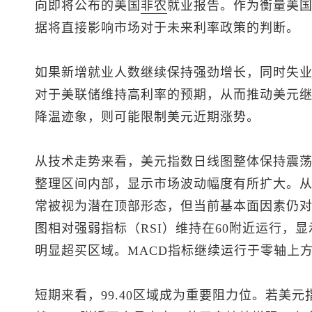
向即将公布的美国
非农
就业报告。作为衡量美
据将直接影响市场对于未来利率政策的判断。
如果新增就业人数继续保持强劲增长，同时失
对于美联储维持高利率的预期，从而推动美元
降温迹象，则可能限制美元近期涨势。
从技术走势来看，
美元指数
日线图整体保持震
整理区间内部，显示市场波动幅度有所扩大。
常被视为潜在顶部形态，但当前基本面因素仍对
图相对强弱指标（RSI）维持在60附近运行，
明显超买区域。MACD指标继续运行于零轴上
短期来看，99.40区域成为重要阻力位。若
美元