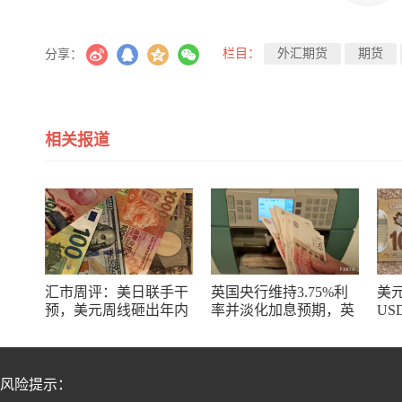
栏目：
外汇期货
期货
分享：
相关报道
汇市周评：美日联手干
英国央行维持3.75%利
美
预，美元周线砸出年内
率并淡化加息预期，英
US
最大窟窿，日元空头正
镑短线承压但通胀风险
价
在经历一场屠杀
仍存
间
风险提示：