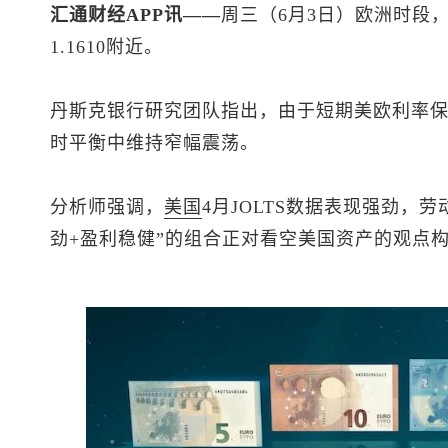
汇通财经APP讯——
周三（6月3日）欧洲时段
1.1610附近。
丹斯克银行研究团队指出，由于短期美欧利率
时平衡中维持窄幅震荡。
分析师强调，
美国
4月JOLTS数据表现强劲，
劲+盈利稳健”的组合正对看空美国资产的观点