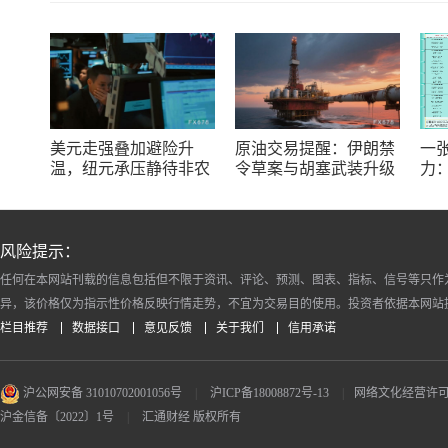
美元走强叠加避险升
原油交易提醒：伊朗禁
一
温，纽元承压静待非农
令草案与胡塞武装升级
力
共振，地缘风险溢价重
农产
归油价
日)
风险提示：
任何在本网站刊载的信息包括但不限于资讯、评论、预测、图表、指标、信号等只作
异，该价格仅为指示性价格反映行情走势，不宜为交易目的使用。投资者依据本网站
栏目推荐
数据接口
意见反馈
关于我们
信用承诺
沪公网安备 31010702001056号
|
沪ICP备18008872号-13
|
网络文化经营许可证 沪
沪金信备〔2022〕1号
|
汇通财经 版权所有